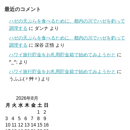
最近のコメント
ハゼの天ぷらを食べるために、都内の川でハゼを釣って
調理する
に
ダンナ
より
ハゼの天ぷらを食べるために、都内の川でハゼを釣って
調理する
に
深谷 正悟
より
ハワイ旅行貯金をお札用貯金箱で始めてみようかと
に
^_^;
より
ハワイ旅行貯金をお札用貯金箱で始めてみようかと
に
うふふ(〃艸〃)
より
2026年8月
月
火
水
木
金
土
日
1
2
3
4
5
6
7
8
9
10
11
12
13
14
15
16