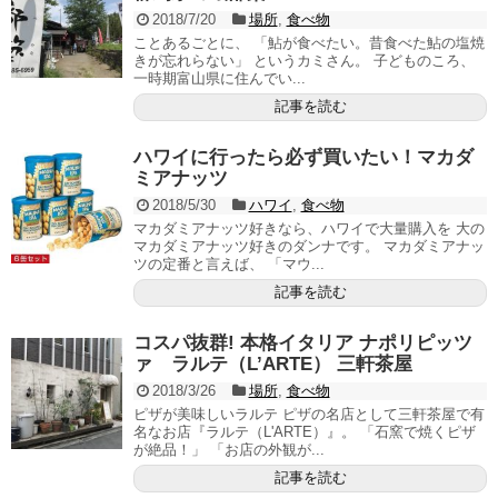
2018/7/20
場所
,
食べ物
ことあるごとに、 「鮎が食べたい。昔食べた鮎の塩焼
きが忘れらない」 というカミさん。 子どものころ、
一時期富山県に住んでい...
記事を読む
ハワイに行ったら必ず買いたい！マカダ
ミアナッツ
2018/5/30
ハワイ
,
食べ物
マカダミアナッツ好きなら、ハワイで大量購入を 大の
マカダミアナッツ好きのダンナです。 マカダミアナッ
ツの定番と言えば、 「マウ...
記事を読む
コスパ抜群! 本格イタリア ナポリピッツ
ァ ラルテ（L’ARTE） 三軒茶屋
2018/3/26
場所
,
食べ物
ピザが美味しいラルテ ピザの名店として三軒茶屋で有
名なお店『ラルテ（L'ARTE）』。 「石窯で焼くピザ
が絶品！」 「お店の外観が...
記事を読む