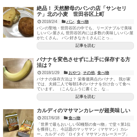
絶品！ 天然酵母のパンの店「サンセリ
テ」北の小麦 世田谷区上町
2018/2/4
パン
,
食べ物
パンの聖地・世田谷区の中でも、リーズナブルで美味
しいパン屋さん 世田谷区内には多数の美味しいパン屋
がたくさん。 パン好きなカミさんにとっ...
記事を読む
バナナを変色させずに上手に保存する方
法は？
2018/1/29
おやつ
,
その他
,
食べ物
バナナの保存方法は？ 栄養価満点のバナナ。 我が家
では、夫婦二人で毎朝1本のバナナを分け合って食べ
ています。 （こんなふうに書くと、な...
記事を読む
カルディのマサマンカレーが超美味しい
2017/6/18
食べ物
「世界で最もおいしい50種類の食べ物」で堂々第1位
を獲得した、今話題のマッサマン（マサマン）カレ
ー。カルディの「ロイタイ マサマンカレースープ」