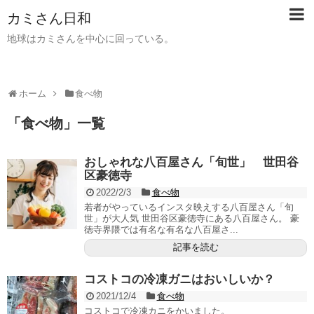
カミさん日和
地球はカミさんを中心に回っている。
ホーム
食べ物
「
食べ物
」
一覧
おしゃれな八百屋さん「旬世」 世田谷
区豪徳寺
2022/2/3
食べ物
若者がやっているインスタ映えする八百屋さん「旬
世」が大人気 世田谷区豪徳寺にある八百屋さん。 豪
徳寺界隈では有名な有名な八百屋さ...
記事を読む
コストコの冷凍ガニはおいしいか？
2021/12/4
食べ物
コストコで冷凍カニをかいました。