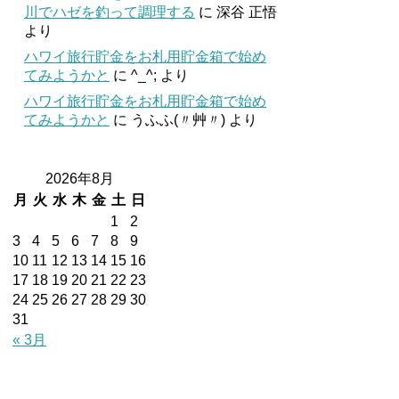
川でハゼを釣って調理する
に
深谷 正悟
より
ハワイ旅行貯金をお札用貯金箱で始め
てみようかと
に
^_^;
より
ハワイ旅行貯金をお札用貯金箱で始め
てみようかと
に
うふふ(〃艸〃)
より
2026年8月
月
火
水
木
金
土
日
1
2
3
4
5
6
7
8
9
10
11
12
13
14
15
16
17
18
19
20
21
22
23
24
25
26
27
28
29
30
31
« 3月