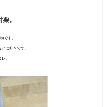
甘栗。
べ物です。
らいに好きです。
コレ。