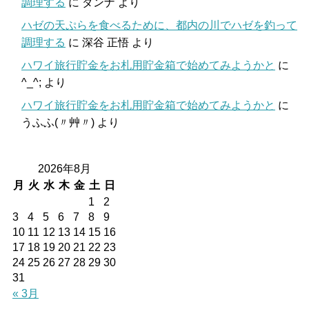
調理する
に
ダンナ
より
ハゼの天ぷらを食べるために、都内の川でハゼを釣って
調理する
に
深谷 正悟
より
ハワイ旅行貯金をお札用貯金箱で始めてみようかと
に
^_^;
より
ハワイ旅行貯金をお札用貯金箱で始めてみようかと
に
うふふ(〃艸〃)
より
2026年8月
月
火
水
木
金
土
日
1
2
3
4
5
6
7
8
9
10
11
12
13
14
15
16
17
18
19
20
21
22
23
24
25
26
27
28
29
30
31
« 3月