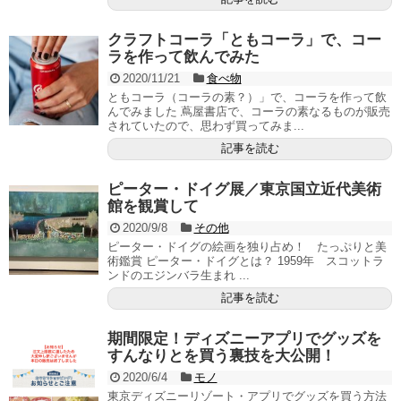
クラフトコーラ「ともコーラ」で、コー
ラを作って飲んでみた
2020/11/21
食べ物
ともコーラ（コーラの素？）」で、コーラを作って飲
んでみました 蔦屋書店で、コーラの素なるものが販売
されていたので、思わず買ってみま...
記事を読む
ピーター・ドイグ展／東京国立近代美術
館を観賞して
2020/9/8
その他
ピーター・ドイグの絵画を独り占め！ たっぷりと美
術鑑賞 ピーター・ドイグとは？ 1959年 スコットラ
ンドのエジンバラ生まれ ...
記事を読む
期間限定！ディズニーアプリでグッズを
すんなりとを買う裏技を大公開！
2020/6/4
モノ
東京ディズニーリゾート・アプリでグッズを買う方法