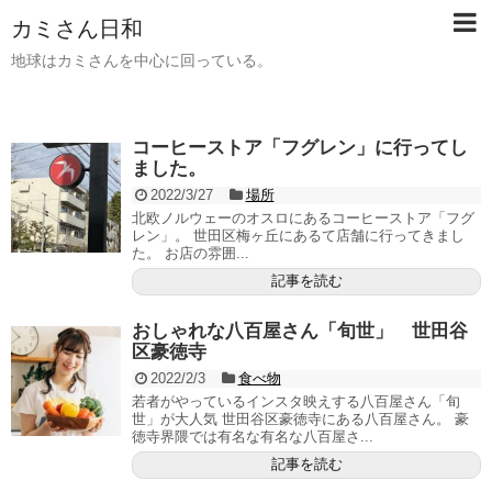
カミさん日和
地球はカミさんを中心に回っている。
コーヒーストア「フグレン」に行ってし
ました。
2022/3/27
場所
北欧ノルウェーのオスロにあるコーヒーストア「フグ
レン」。 世田区梅ヶ丘にあるて店舗に行ってきまし
た。 お店の雰囲...
記事を読む
おしゃれな八百屋さん「旬世」 世田谷
区豪徳寺
2022/2/3
食べ物
若者がやっているインスタ映えする八百屋さん「旬
世」が大人気 世田谷区豪徳寺にある八百屋さん。 豪
徳寺界隈では有名な有名な八百屋さ...
記事を読む