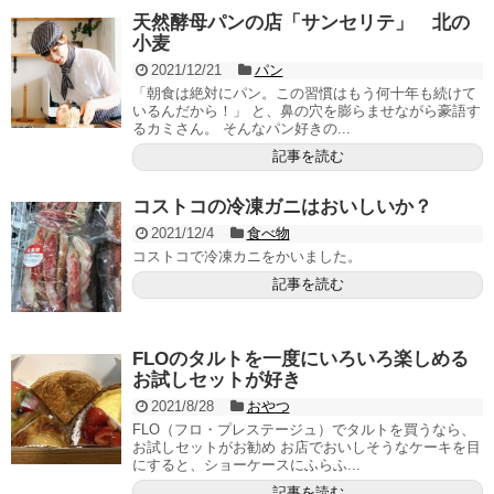
天然酵母パンの店「サンセリテ」 北の
小麦
2021/12/21
パン
「朝食は絶対にパン。この習慣はもう何十年も続けて
いるんだから！」 と、鼻の穴を膨らませながら豪語す
るカミさん。 そんなパン好きの...
記事を読む
コストコの冷凍ガニはおいしいか？
2021/12/4
食べ物
コストコで冷凍カニをかいました。
記事を読む
FLOのタルトを一度にいろいろ楽しめる
お試しセットが好き
2021/8/28
おやつ
FLO（フロ・プレステージュ）でタルトを買うなら、
お試しセットがお勧め お店でおいしそうなケーキを目
にすると、ショーケースにふらふ...
記事を読む