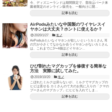
今、ディズニーランドは期間限定で、普段はパーク来
園者限定のオンライン販売を、一般向けに開...
記事を読む
AirPodsみたいな中国製のワイヤレスイ
ヤホンは大丈夫？ホントに使えるか？
2020/1/27
モノ
AirPodsみたいなイヤホンが欲しいというカミさん 耳
の穴が小さくてなかなか合うイヤホンがないカミさん
は、これまでに3〜4個ほどイヤホン...
記事を読む
ひび割れたマグカップを修復する簡単な
方法 実際に試してみた。
2019/10/20
モノ
こぼれたミルクは戻らないが、ミルクでマグカップの
ヒビは直せる カミさんのて大のお気に入りの「クマの
プーさんのマグカップ」にヒビを入れてしま...
記事を読む