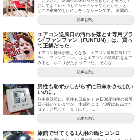
「お父さん、新聞読み終わったらきちんとそろえて
おいてよ！いっつもグシャグシャなんだから」と、
どこの家庭でも目にしそうなシーンです。 新聞の...
記事を読む
エアコン送風口の汚れを落とす専用ブラ
シ｢ファンファン（FUNFUN)」は、買っ
て正解だった。
エアコン掃除が楽しくなる エアコン送風口専用ブ
ラシ「ファンファン」 ふとエアコンの送風口を見て
みると、ホコリがたまっていた。 そんな...
記事を読む
男性も恥ずかしがらずに日傘をさせばい
いのに。
熱中症対策に、男性も日傘を！ 連日38度前後の猛暑
日が続いていますが、体感的には「40度はあるので
は？」と思ってしまうほど。 ...
記事を読む
旅館で出てくる1人用の鍋とコンロ