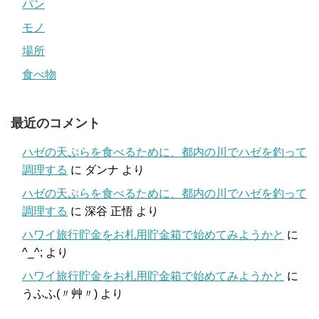
パン
モノ
場所
食べ物
最近のコメント
ハゼの天ぷらを食べるために、都内の川でハゼを釣って
調理する
に
ダンナ
より
ハゼの天ぷらを食べるために、都内の川でハゼを釣って
調理する
に
深谷 正悟
より
ハワイ旅行貯金をお札用貯金箱で始めてみようかと
に
^_^;
より
ハワイ旅行貯金をお札用貯金箱で始めてみようかと
に
うふふ(〃艸〃)
より