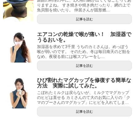
旅館の料理の中に、1人用の鍋が出てくることってあ
りますよね。 すき焼きや焼き肉だったり、網の上で
魚貝類を焼いたり。 仲居さんが固形燃...
記事を読む
エアコンの乾燥で喉が痛い！ 加湿器で
うるおいを。
加湿器を求めて3千里 うちのカミさんは、めっぽう
喉が弱いのです。 そのため、冬は毎日南天のど飴を
なめ、夜寝る前には喉スプレーをし...
記事を読む
ひび割れたマグカップを修復する簡単な
方法 実際に試してみた。
こぼれたミルクは戻らないが、ミルクでマグカップ
のヒビは直せる カミさんのて大のお気に入りの「ク
マのプーさんのマグカップ」にヒビを入れてしま...
記事を読む