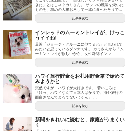
どこぞの居酒屋で、「美味しいサンマ料理を食べて
きた」とはしゃぐカミさん。 サンマの燻製を焼いた
ものを、粗めの大根おろしで一緒に食べたそうで...
記事を読む
インレッドのムーミントレイが、けっこ
うイイね!
最近「ジョージ・クルーニに似てるね」と言われて
みたいと思っているダンナです。 カミさんから「ム
ーミントレイが欲しいから、女性雑誌インレ...
記事を読む
ハワイ旅行貯金をお札用貯金箱で始めて
みようかと
突然ですが、ハワイが大好きです。 若いころは、
「けっ、ハワイなんて日本人ばかりで、海外旅行の
面白さなんてまるでないじゃん」 ...
記事を読む
新聞をきれいに読むと、家庭がうまくい
く