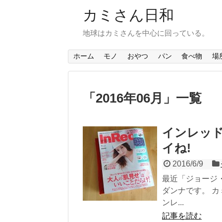
カミさん日和
地球はカミさんを中心に回っている。
ホーム
モノ
おやつ
パン
食べ物
場
「
2016年06月
」
一覧
インレッ
イね!
2016/6/9
最近「ジョージ
ダンナです。 
ンレ...
記事を読む