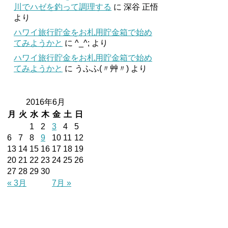
川でハゼを釣って調理する
に
深谷 正悟
より
ハワイ旅行貯金をお札用貯金箱で始め
てみようかと
に
^_^;
より
ハワイ旅行貯金をお札用貯金箱で始め
てみようかと
に
うふふ(〃艸〃)
より
2016年6月
月
火
水
木
金
土
日
1
2
3
4
5
6
7
8
9
10
11
12
13
14
15
16
17
18
19
20
21
22
23
24
25
26
27
28
29
30
« 3月
7月 »