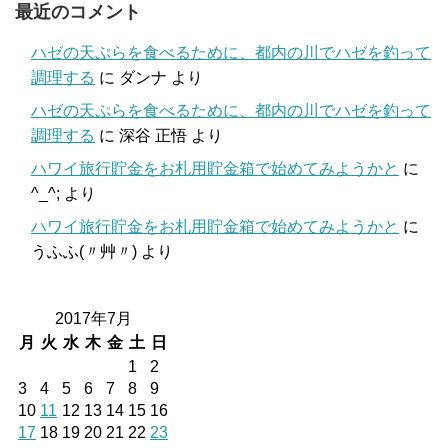
最近のコメント
ハゼの天ぷらを食べるために、都内の川でハゼを釣って
調理する
に
ダンナ
より
ハゼの天ぷらを食べるために、都内の川でハゼを釣って
調理する
に
深谷 正悟
より
ハワイ旅行貯金をお札用貯金箱で始めてみようかと
に
^_^;
より
ハワイ旅行貯金をお札用貯金箱で始めてみようかと
に
うふふ(〃艸〃)
より
2017年7月
月
火
水
木
金
土
日
1
2
3
4
5
6
7
8
9
10
11
12
13
14
15
16
17
18
19
20
21
22
23