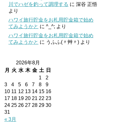
川でハゼを釣って調理する
に
深谷 正悟
より
ハワイ旅行貯金をお札用貯金箱で始め
てみようかと
に
^_^;
より
ハワイ旅行貯金をお札用貯金箱で始め
てみようかと
に
うふふ(〃艸〃)
より
2026年8月
月
火
水
木
金
土
日
1
2
3
4
5
6
7
8
9
10
11
12
13
14
15
16
17
18
19
20
21
22
23
24
25
26
27
28
29
30
31
« 3月