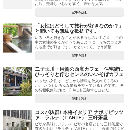
お店、美味しいお店が多く、密かな人気...
記事を読む
「女性はどうして旅行が好きなのか？」
と聞いても無駄な抵抗です。
いろいろと好きなことがあるうちのカミさん。 世の
中の女性の多くがそうであるように、うちのカミさ
んも旅行が好きです。 かといって、そう頻繁...
記事を読む
二子玉川・用賀の西庵カフェ 住宅街に
ひっそりと佇むセンスのいいそばカフェ
いったい女性は、どこから情報を仕入れてくるの
か。 いつもいろんな情報を持っているものです。 そ
の情報収集能力は、CIAにも匹敵するほどだ...
記事を読む
コスパ抜群! 本格イタリア ナポリピッツ
ァ ラルテ（L’ARTE） 三軒茶屋
ピザが美味しいラルテ ピザの名店として三軒茶屋で
有名なお店『ラルテ（L'ARTE）』。 「石窯で焼くピ