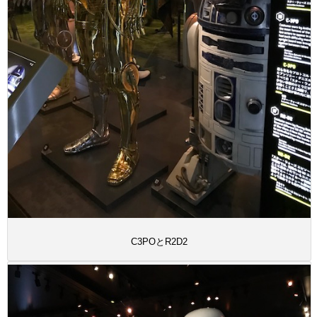
C3POとR2D2