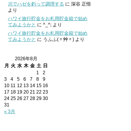
川でハゼを釣って調理する
に
深谷 正悟
より
ハワイ旅行貯金をお札用貯金箱で始め
てみようかと
に
^_^;
より
ハワイ旅行貯金をお札用貯金箱で始め
てみようかと
に
うふふ(〃艸〃)
より
2026年8月
月
火
水
木
金
土
日
1
2
3
4
5
6
7
8
9
10
11
12
13
14
15
16
17
18
19
20
21
22
23
24
25
26
27
28
29
30
31
« 3月