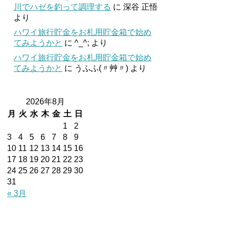
川でハゼを釣って調理する
に
深谷 正悟
より
ハワイ旅行貯金をお札用貯金箱で始め
てみようかと
に
^_^;
より
ハワイ旅行貯金をお札用貯金箱で始め
てみようかと
に
うふふ(〃艸〃)
より
2026年8月
月
火
水
木
金
土
日
1
2
3
4
5
6
7
8
9
10
11
12
13
14
15
16
17
18
19
20
21
22
23
24
25
26
27
28
29
30
31
« 3月