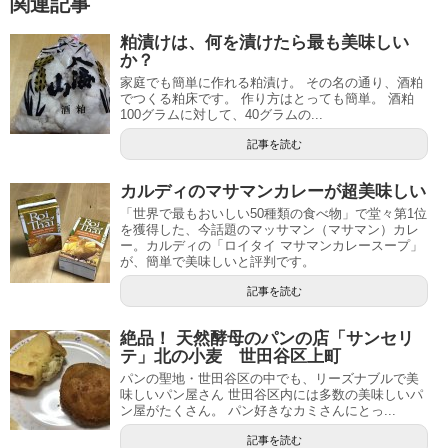
関連記事
粕漬けは、何を漬けたら最も美味しい
か？
家庭でも簡単に作れる粕漬け。 その名の通り、酒粕
でつくる粕床です。 作り方はとっても簡単。 酒粕
100グラムに対して、40グラムの...
記事を読む
カルディのマサマンカレーが超美味しい
「世界で最もおいしい50種類の食べ物」で堂々第1位
を獲得した、今話題のマッサマン（マサマン）カレ
ー。カルディの「ロイタイ マサマンカレースープ」
が、簡単で美味しいと評判です。
記事を読む
絶品！ 天然酵母のパンの店「サンセリ
テ」北の小麦 世田谷区上町
パンの聖地・世田谷区の中でも、リーズナブルで美
味しいパン屋さん 世田谷区内には多数の美味しいパ
ン屋がたくさん。 パン好きなカミさんにとっ...
記事を読む