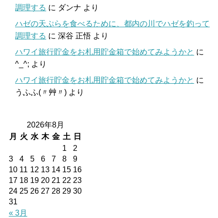
調理する
に
ダンナ
より
ハゼの天ぷらを食べるために、都内の川でハゼを釣って
調理する
に
深谷 正悟
より
ハワイ旅行貯金をお札用貯金箱で始めてみようかと
に
^_^;
より
ハワイ旅行貯金をお札用貯金箱で始めてみようかと
に
うふふ(〃艸〃)
より
2026年8月
月
火
水
木
金
土
日
1
2
3
4
5
6
7
8
9
10
11
12
13
14
15
16
17
18
19
20
21
22
23
24
25
26
27
28
29
30
31
« 3月