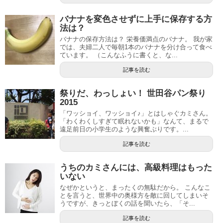
バナナを変色させずに上手に保存する方
法は？
バナナの保存方法は？ 栄養価満点のバナナ。 我が家
では、夫婦二人で毎朝1本のバナナを分け合って食べ
ています。 （こんなふうに書くと、な...
記事を読む
祭りだ、わっしょい！ 世田谷パン祭り
2015
「ワッショイ、ワッショイ♪」とはしゃぐカミさん。
「わくわくしすぎて眠れないかも」なんて、まるで
遠足前日の小学生のような興奮ぶりです。...
記事を読む
うちのカミさんには、高級料理はもった
いない
なぜかというと、まったくの無駄だから。 こんなこ
とを言うと、世界中の奥様方を敵に回してしまいそ
うですが、きっとぼくの話を聞いたら、「そ...
記事を読む