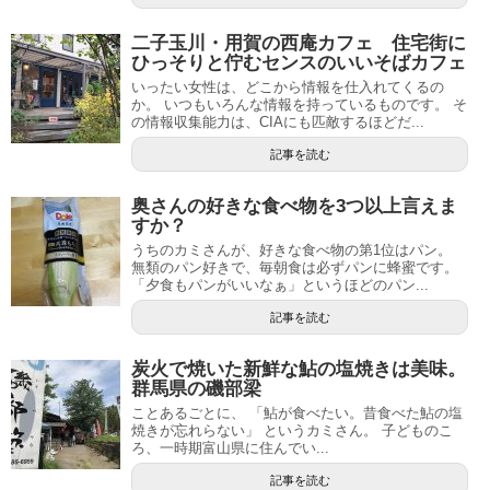
二子玉川・用賀の西庵カフェ 住宅街に
ひっそりと佇むセンスのいいそばカフェ
いったい女性は、どこから情報を仕入れてくるの
か。 いつもいろんな情報を持っているものです。 そ
の情報収集能力は、CIAにも匹敵するほどだ...
記事を読む
奥さんの好きな食べ物を3つ以上言えま
すか？
うちのカミさんが、好きな食べ物の第1位はパン。
無類のパン好きで、毎朝食は必ずパンに蜂蜜です。
「夕食もパンがいいなぁ」というほどのパン...
記事を読む
炭火で焼いた新鮮な鮎の塩焼きは美味。
群馬県の磯部梁
ことあるごとに、 「鮎が食べたい。昔食べた鮎の塩
焼きが忘れらない」 というカミさん。 子どものこ
ろ、一時期富山県に住んでい...
記事を読む