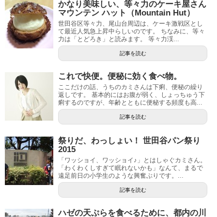
かなり美味しい、等々力のケーキ屋さん
マウンテン ハット（Mountain Hut）
世田谷区等々力、尾山台周辺は、ケーキ激戦区とし
て最近人気急上昇中らしいのです。 ちなみに、等々
力は「とどろき」と読みます。 等々力渓...
記事を読む
これで快便。便秘に効く食べ物。
ここだけの話、うちのカミさんは下痢、便秘の繰り
返しです。 基本的にはお腹が弱く、しょっちゅう下
痢するのですが、年齢とともに便秘する頻度も高...
記事を読む
祭りだ、わっしょい！ 世田谷パン祭り
2015
「ワッショイ、ワッショイ♪」とはしゃぐカミさん。
「わくわくしすぎて眠れないかも」なんて、まるで
遠足前日の小学生のような興奮ぶりです。...
記事を読む
ハゼの天ぷらを食べるために、都内の川