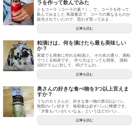
ラを作って飲んでみた
ともコーラ（コーラの素？）」で、コーラを作って
飲んでみました 蔦屋書店で、コーラの素なるものが
販売されていたので、思わず買ってみま...
記事を読む
粕漬けは、何を漬けたら最も美味しい
か？
家庭でも簡単に作れる粕漬け。 その名の通り、酒粕
でつくる粕床です。 作り方はとっても簡単。 酒粕
100グラムに対して、40グラムの...
記事を読む
奥さんの好きな食べ物を3つ以上言えま
すか？
うちのカミさんが、好きな食べ物の第1位はパン。
無類のパン好きで、毎朝食は必ずパンに蜂蜜です。
「夕食もパンがいいなぁ」というほどのパン...
記事を読む