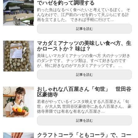
でハゼを釣って調理する
釣った魚はなるべく食べたいと考えているぼく。 そ
んなわけで、江戸前のハゼを釣って天ぷらにする計
画を立てました。 できれば手軽に行けて...
記事を読む
マカダミアナッツの美味しい食べ方、生
かローストか？ 味は？
美味しいマカダミアナッツの食べ方 大のナッツ好き
のダンナです。 ナッツ類は、すべて好きなのです
が、特に好きなのがマカダミアナッツです。 ...
記事を読む
おしゃれな八百屋さん「旬世」 世田谷
区豪徳寺
若者がやっているインスタ映えする八百屋さん「旬
世」が大人気 世田谷区豪徳寺にある八百屋さん。 豪
徳寺界隈では有名な有名な八百屋さ...
記事を読む
クラフトコーラ「ともコーラ」で、コー