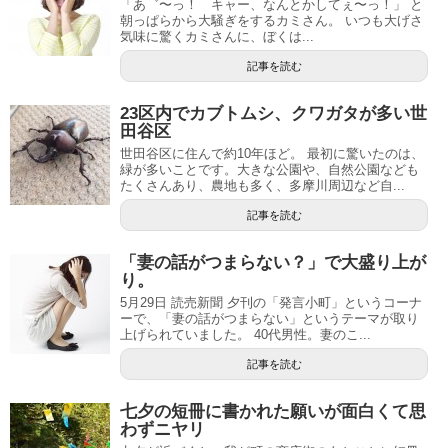
「あ゛〜っ！ キャー、なんとかしてぇ〜っ！」 と
朝っぱらから大騒ぎをするカミさん。 いつも大げさ
気味に驚くカミさんに、ぼくは...
記事を読む
23区内でカブトムシ、クワガタが多い世
田谷区
世田谷区に住んで約10年ほど。 最初に驚いたのは、
緑が多いことです。大きな公園や、自然公園なども
たくさんあり、農地も多く、多摩川周辺など自...
記事を読む
「妻の話がつまらない？」で大盛り上が
り。
5月29日 読売新聞 夕刊の「発言小町」というコーナ
ーで、「妻の話がつまらない」というテーマが取り
上げられていました。 40代男性。妻のこ...
記事を読む
七夕の短冊に書かれた願いが面白くて思
わずニヤリ