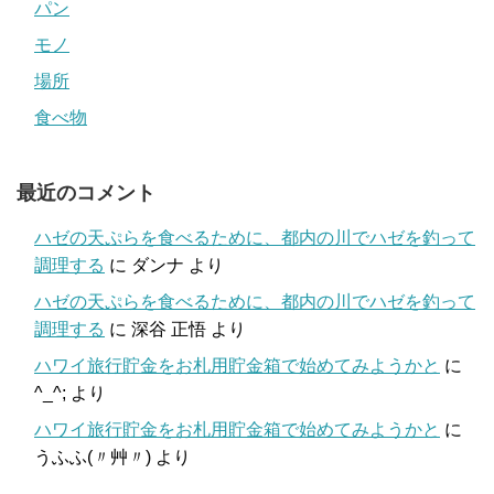
パン
モノ
場所
食べ物
最近のコメント
ハゼの天ぷらを食べるために、都内の川でハゼを釣って
調理する
に
ダンナ
より
ハゼの天ぷらを食べるために、都内の川でハゼを釣って
調理する
に
深谷 正悟
より
ハワイ旅行貯金をお札用貯金箱で始めてみようかと
に
^_^;
より
ハワイ旅行貯金をお札用貯金箱で始めてみようかと
に
うふふ(〃艸〃)
より