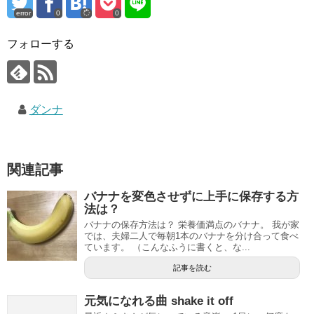
error
0
0
フォローする
ダンナ
関連記事
バナナを変色させずに上手に保存する方
法は？
バナナの保存方法は？ 栄養価満点のバナナ。 我が家
では、夫婦二人で毎朝1本のバナナを分け合って食べ
ています。 （こんなふうに書くと、な...
記事を読む
元気になれる曲 shake it off