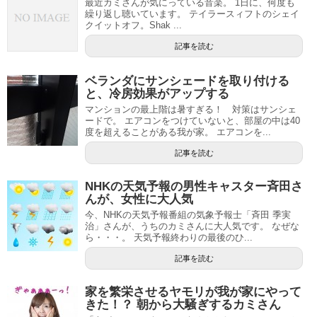
最近カミさんが気にっている音楽。 1日に、何度も
繰り返し聴いています。 テイラースィフトのシェイ
クイットオフ。Shak ...
記事を読む
ベランダにサンシェードを取り付ける
と、冷房効果がアップする
マンションの最上階は暑すぎる！ 対策はサンシェ
ードで。 エアコンをつけていないと、部屋の中は40
度を超えることがある我が家。 エアコンを...
記事を読む
NHKの天気予報の男性キャスター斉田さ
んが、女性に大人気
今、NHKの天気予報番組の気象予報士「斉田 季実
治」さんが、うちのカミさんに大人気です。 なぜな
ら・・・。 天気予報終わりの最後のひ...
記事を読む
家を繁栄させるヤモリが我が家にやって
きた！？ 朝から大騒ぎするカミさん