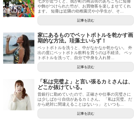
七夕が近づくと、我が町の商店街のあちこちに短冊
や飾がつけられた竹が、お買物客を楽しませてくれ
ます。 短冊は近隣の幼稚園児や小学生が、そ...
記事を読む
家にあるものでペットボトルを乾かす画
期的な方法。珪藻土いらず！
ペットボトルを洗うと、中がなかなか乾かない。 外
出の度にペットボトル飲料を買うのは不経済。 ペッ
トボトルを洗って、自分で中身を入れ替...
記事を読む
「私は完璧よ」と言い張るカミさんは、
どこか抜けている。
昔銀行に勤めていたので、正確さや仕事の完璧さに
は少しばかり自信があるカミさん。 「私は完璧。だ
から絶対に間違えることはないっ」 といつも...
記事を読む