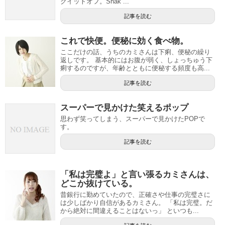
クイットオフ。Shak ...
記事を読む
これで快便。便秘に効く食べ物。
ここだけの話、うちのカミさんは下痢、便秘の繰り
返しです。 基本的にはお腹が弱く、しょっちゅう下
痢するのですが、年齢とともに便秘する頻度も高...
記事を読む
スーパーで見かけた笑えるポップ
思わず笑ってしまう、スーパーで見かけたPOPで
す。
記事を読む
「私は完璧よ」と言い張るカミさんは、
どこか抜けている。
昔銀行に勤めていたので、正確さや仕事の完璧さに
は少しばかり自信があるカミさん。 「私は完璧。だ
から絶対に間違えることはないっ」 といつも...