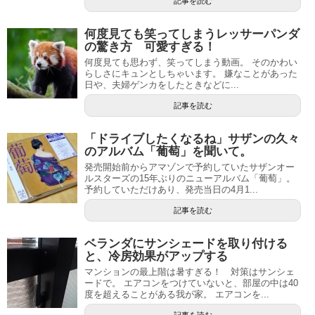
記事を読む
何度見ても笑ってしまうレッサーパンダ
の驚き方 可愛すぎる！
何度見ても思わず、笑ってしまう動画。 そのかわい
らしさにキュンとしちゃいます。 嫌なことがあった
日や、夫婦ゲンカをしたときなどに...
記事を読む
「ドライブしたくなるね」サザンの久々
のアルバム「葡萄」を聞いて。
発売開始前からアマゾンで予約していたサザンオー
ルスターズの15年ぶりのニューアルバム「葡萄」。
予約していただけあり、発売当日の4月1...
記事を読む
ベランダにサンシェードを取り付ける
と、冷房効果がアップする
マンションの最上階は暑すぎる！ 対策はサンシェ
ードで。 エアコンをつけていないと、部屋の中は40
度を超えることがある我が家。 エアコンを...
記事を読む