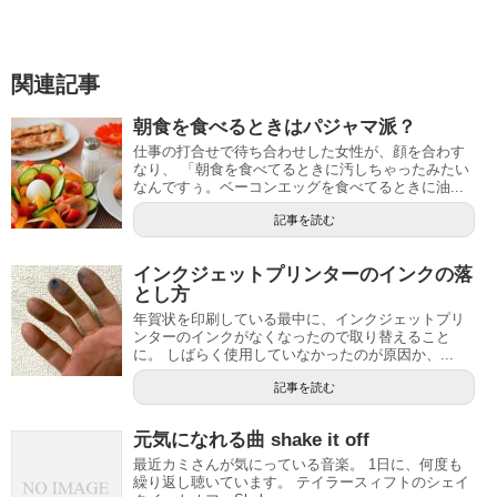
関連記事
朝食を食べるときはパジャマ派？
仕事の打合せで待ち合わせした女性が、顔を合わす
なり、 「朝食を食べてるときに汚しちゃったみたい
なんですぅ。ベーコンエッグを食べてるときに油...
記事を読む
インクジェットプリンターのインクの落
とし方
年賀状を印刷している最中に、インクジェットプリ
ンターのインクがなくなったので取り替えること
に。 しばらく使用していなかったのが原因か、...
記事を読む
元気になれる曲 shake it off
最近カミさんが気にっている音楽。 1日に、何度も
繰り返し聴いています。 テイラースィフトのシェイ