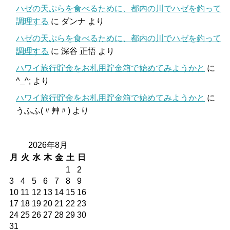
ハゼの天ぷらを食べるために、都内の川でハゼを釣って
調理する
に
ダンナ
より
ハゼの天ぷらを食べるために、都内の川でハゼを釣って
調理する
に
深谷 正悟
より
ハワイ旅行貯金をお札用貯金箱で始めてみようかと
に
^_^;
より
ハワイ旅行貯金をお札用貯金箱で始めてみようかと
に
うふふ(〃艸〃)
より
2026年8月
月
火
水
木
金
土
日
1
2
3
4
5
6
7
8
9
10
11
12
13
14
15
16
17
18
19
20
21
22
23
24
25
26
27
28
29
30
31