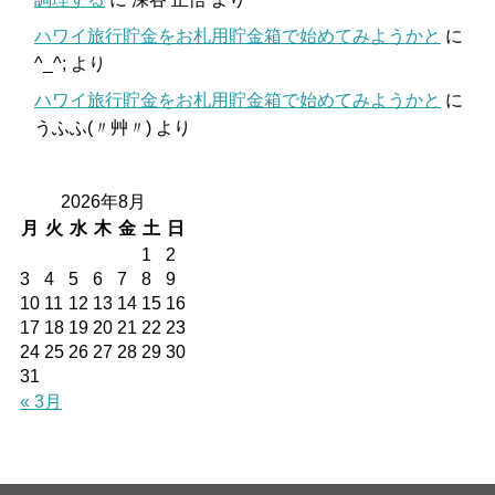
ハワイ旅行貯金をお札用貯金箱で始めてみようかと
に
^_^;
より
ハワイ旅行貯金をお札用貯金箱で始めてみようかと
に
うふふ(〃艸〃)
より
2026年8月
月
火
水
木
金
土
日
1
2
3
4
5
6
7
8
9
10
11
12
13
14
15
16
17
18
19
20
21
22
23
24
25
26
27
28
29
30
31
« 3月