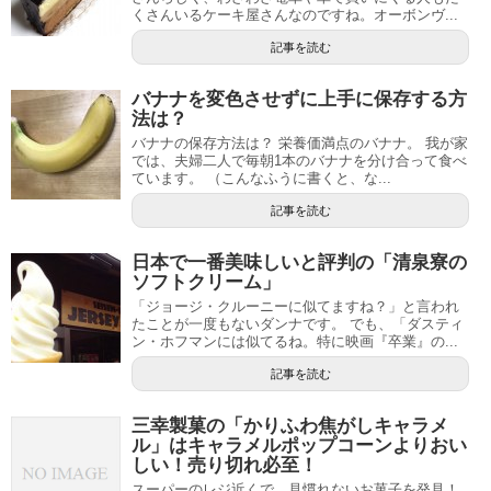
くさんいるケーキ屋さんなのですね。オーボンヴ...
記事を読む
バナナを変色させずに上手に保存する方
法は？
バナナの保存方法は？ 栄養価満点のバナナ。 我が家
では、夫婦二人で毎朝1本のバナナを分け合って食べ
ています。 （こんなふうに書くと、な...
記事を読む
日本で一番美味しいと評判の「清泉寮の
ソフトクリーム」
「ジョージ・クルーニーに似てますね？」と言われ
たことが一度もないダンナです。 でも、「ダスティ
ン・ホフマンには似てるね。特に映画『卒業』の...
記事を読む
三幸製菓の「かりふわ焦がしキャラメ
ル」はキャラメルポップコーンよりおい
しい！売り切れ必至！
スーパーのレジ近くで、見慣れないお菓子を発見！