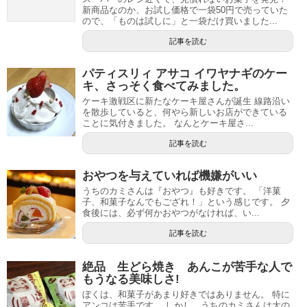
新商品なのか、お試し価格で一袋50円で売っていた
ので、「ものは試しに」と一袋だけ買いました...
記事を読む
パティスリィ アサコ イワヤナギのケー
キ、さっそく食べてみました。
ケーキ激戦区に新たなケーキ屋さんが誕生 線路沿い
を散歩していると、何やら新しいお店ができている
ことに気付きました。 なんとケーキ屋さ...
記事を読む
おやつを与えていれば機嫌がいい
うちのカミさんは『おやつ』も好きです。 「洋菓
子、和菓子なんでもござれ！」という感じです。 夕
食後には、必ず何かおやつがなければ、い...
記事を読む
絶品 生どら焼き あんこが苦手な人で
もうなる美味しさ!
ぼくは、和菓子があまり好きではありません。 特に
アンコは苦手です。 しかし、うちのカミさんは大の