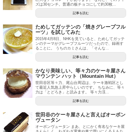
ズは30センチ。普通の板チョコにして約30枚...
記事を読む
ためしてガッテンの「焼きグレープフル
ーツ」を試してみた
2015年4月8日、NHKを見ていると、ためしてガッテ
ンのテーマがグレープフルーツだったので、録画す
ることに。 うちのカミさんは、「そんな...
記事を読む
かなり美味しい、等々力のケーキ屋さん
マウンテン ハット（Mountain Hut）
世田谷区等々力、尾山台周辺は、ケーキ激戦区とし
て最近人気急上昇中らしいのです。 ちなみに、等々
力は「とどろき」と読みます。 等々力渓...
記事を読む
世田谷のケーキ屋さんと言えばオーボン
ヴュータン
オーボンヴュータン まあ、とにかく有名なケーキ屋
さんらしく、わざわざ電車や車で買いにくる人もた