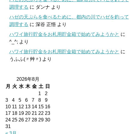
調理する
に
ダンナ
より
ハゼの天ぷらを食べるために、都内の川でハゼを釣って
調理する
に
深谷 正悟
より
ハワイ旅行貯金をお札用貯金箱で始めてみようかと
に
^_^;
より
ハワイ旅行貯金をお札用貯金箱で始めてみようかと
に
うふふ(〃艸〃)
より
2026年8月
月
火
水
木
金
土
日
1
2
3
4
5
6
7
8
9
10
11
12
13
14
15
16
17
18
19
20
21
22
23
24
25
26
27
28
29
30
31
« 3月