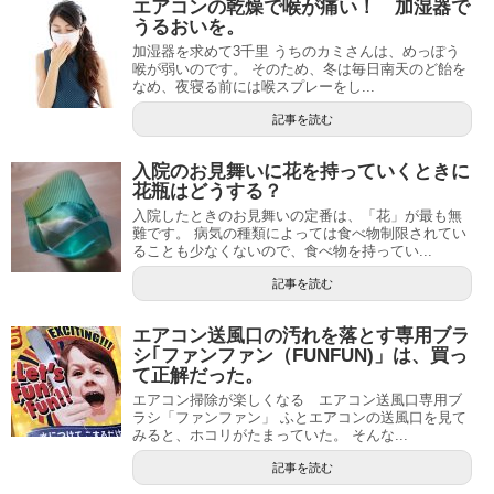
エアコンの乾燥で喉が痛い！ 加湿器で
うるおいを。
加湿器を求めて3千里 うちのカミさんは、めっぽう
喉が弱いのです。 そのため、冬は毎日南天のど飴を
なめ、夜寝る前には喉スプレーをし...
記事を読む
入院のお見舞いに花を持っていくときに
花瓶はどうする？
入院したときのお見舞いの定番は、「花」が最も無
難です。 病気の種類によっては食べ物制限されてい
ることも少なくないので、食べ物を持ってい...
記事を読む
エアコン送風口の汚れを落とす専用ブラ
シ｢ファンファン（FUNFUN)」は、買っ
て正解だった。
エアコン掃除が楽しくなる エアコン送風口専用ブ
ラシ「ファンファン」 ふとエアコンの送風口を見て
みると、ホコリがたまっていた。 そんな...
記事を読む