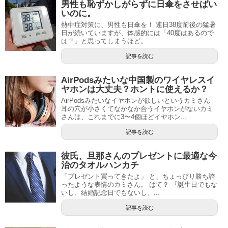
男性も恥ずかしがらずに日傘をさせばい
いのに。
熱中症対策に、男性も日傘を！ 連日38度前後の猛暑
日が続いていますが、体感的には「40度はあるので
は？」と思ってしまうほど。 ...
記事を読む
AirPodsみたいな中国製のワイヤレスイ
ヤホンは大丈夫？ホントに使えるか？
AirPodsみたいなイヤホンが欲しいというカミさん
耳の穴が小さくてなかなか合うイヤホンがないカミ
さんは、これまでに3〜4個ほどイヤホン...
記事を読む
彼氏、旦那さんのプレゼントに最適な今
治のタオルハンカチ
「プレゼント買ってきたよ」 と、ちょっぴり勝ち誇
ったような表情のカミさん。 はて？ 『誕生日でもな
いし、結婚記念日でもないし、...
記事を読む