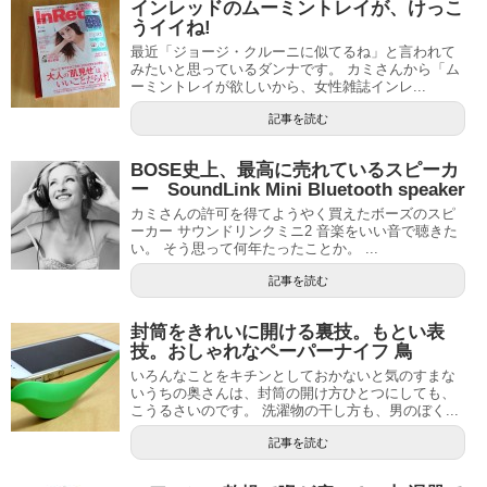
インレッドのムーミントレイが、けっこ
うイイね!
最近「ジョージ・クルーニに似てるね」と言われて
みたいと思っているダンナです。 カミさんから「ム
ーミントレイが欲しいから、女性雑誌インレ...
記事を読む
BOSE史上、最高に売れているスピーカ
ー SoundLink Mini Bluetooth speaker
カミさんの許可を得てようやく買えたボーズのスピ
ーカー サウンドリンクミニ2 音楽をいい音で聴きた
い。 そう思って何年たったことか。 ...
記事を読む
封筒をきれいに開ける裏技。もとい表
技。おしゃれなペーパーナイフ 鳥
いろんなことをキチンとしておかないと気のすまな
いうちの奥さんは、封筒の開け方ひとつにしても、
こうるさいのです。 洗濯物の干し方も、男のぼく...
記事を読む