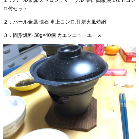
１．パール金属 ストロングマーブル 懐石 陶板焼 17cm コン
ロ付セット
２．パール金属 懐石 卓上コンロ用 炭火風焼網
３．固形燃料 30g×40個 カエンニューエース